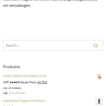
um vorzubeugen.
Produkte
K MINI HERO DUO SPRING 26 SET
Ursprünglicher
Aktueller
UVP:
54,60
€
Neuer Preis:
43,70
€
Preis
Preis
inkl. 20 % MwSt.
zzgl.
Versandkosten
war:
ist:
54,60 €
43,70 €.
stylekitchen Peppermint Balsam