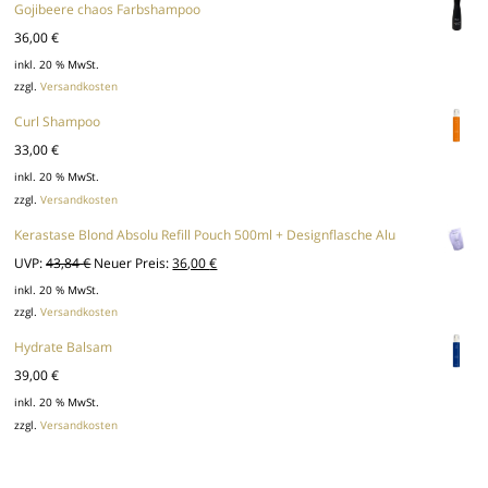
Gojibeere chaos Farbshampoo
36,00
€
inkl. 20 % MwSt.
zzgl.
Versandkosten
Curl Shampoo
33,00
€
inkl. 20 % MwSt.
zzgl.
Versandkosten
Kerastase Blond Absolu Refill Pouch 500ml + Designflasche Alu
Ursprünglicher
Aktueller
UVP:
43,84
€
Neuer Preis:
36,00
€
Preis
Preis
inkl. 20 % MwSt.
zzgl.
Versandkosten
war:
ist:
43,84 €
36,00 €.
Hydrate Balsam
39,00
€
inkl. 20 % MwSt.
zzgl.
Versandkosten