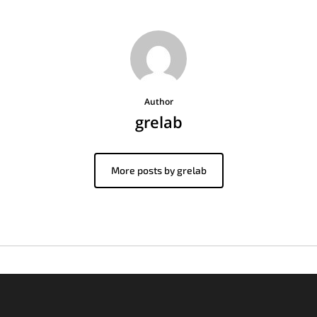
Author
grelab
More posts by grelab