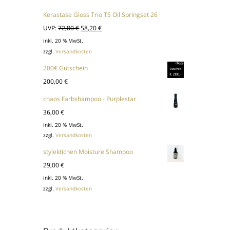
Kerastase Gloss Trio TS Oil Springset 26
Ursprünglicher
Aktueller
UVP:
72,80
€
58,20
€
Preis
Preis
inkl. 20 % MwSt.
zzgl.
Versandkosten
war:
ist:
72,80 €
58,20 €.
200€ Gutschein
200,00
€
chaos Farbshampoo - Purplestar
36,00
€
inkl. 20 % MwSt.
zzgl.
Versandkosten
stylektichen Moisture Shampoo
29,00
€
inkl. 20 % MwSt.
zzgl.
Versandkosten