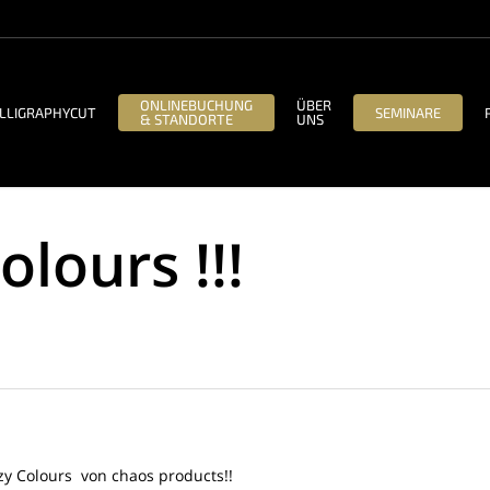
ONLINEBUCHUNG
ÜBER
LLIGRAPHYCUT
SEMINARE
& STANDORTE
UNS
lours !!!
zy Colours von chaos products!!