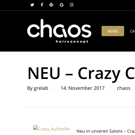
Skip
twitter
facebook
pinterest
google-
instagram
to
plus
main
content
NEWS
CA
NEU – Crazy Co
By
grelab
14. November 2017
chaos
Neu in unseren Salons – Cra