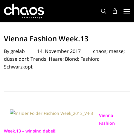
Skip
Men
to
search
main
content
Vienna Fashion Week.13
By
grelab
14. November 2017
chaos; messe;
düsseldorf; Trends; Haare; Blond; Fashion;
Schwarzkopf;
Vienna
Fashion
Week.13 – wir sind dabei!!