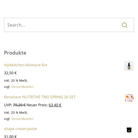
Produkte
stylekitchen Moisture Kur
32,50
€
inkl. 20 % MwSt.
zzgl.
Versandkosten
Kerastase NUTRITIVE TRIO SPRING 26 SET
Ursprünglicher
Aktueller
UVP:
79,20
€
Neuer Preis:
63,40
€
Preis
Preis
inkl. 20 % MwSt.
zzgl.
Versandkosten
war:
ist:
79,20 €
63,40 €.
shape cream paste
31,00
€