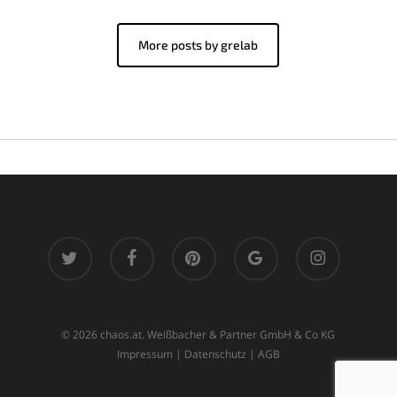
More posts by grelab
twitter
facebook
pinterest
google-
instagram
plus
© 2026 chaos.at. Weißbacher & Partner GmbH & Co KG
Impressum
|
Datenschutz
|
AGB