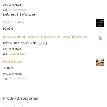
inkl. 20 % MwSt.
zzgl.
Versandkosten
Lieferzeit:
3-5 Werktage
50,-€ Gutschein
50,00
€
Kerastase Blond Absolu Refill Pouch 500ml + Designflasche Alu
Ursprünglicher
Aktueller
UVP:
43,84
€
Neuer Preis:
36,00
€
Preis
Preis
inkl. 20 % MwSt.
zzgl.
Versandkosten
war:
ist:
43,84 €
36,00 €.
Farbkur Kupfer
49,00
€
inkl. 20 % MwSt.
zzgl.
Versandkosten
Produktkategorien