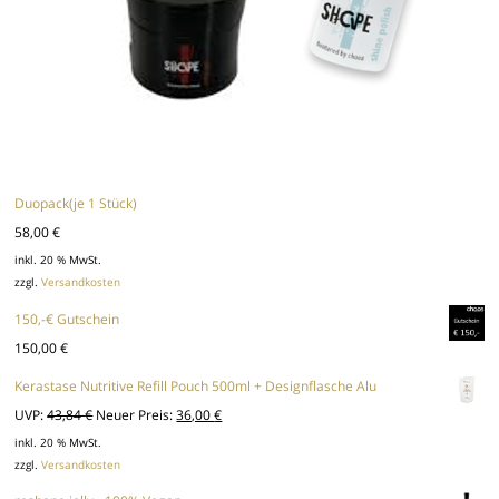
Duopack(je 1 Stück)
58,00
€
inkl. 20 % MwSt.
zzgl.
Versandkosten
150,-€ Gutschein
150,00
€
Kerastase Nutritive Refill Pouch 500ml + Designflasche Alu
Ursprünglicher
Aktueller
UVP:
43,84
€
Neuer Preis:
36,00
€
Preis
Preis
inkl. 20 % MwSt.
zzgl.
Versandkosten
war:
ist: