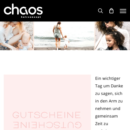
Skip
Men
to
search
main
content
Ein wichtiger
Tag um Danke
zu sagen, sich
in den Arm zu
nehmen und
gemeinsam
Zeit zu