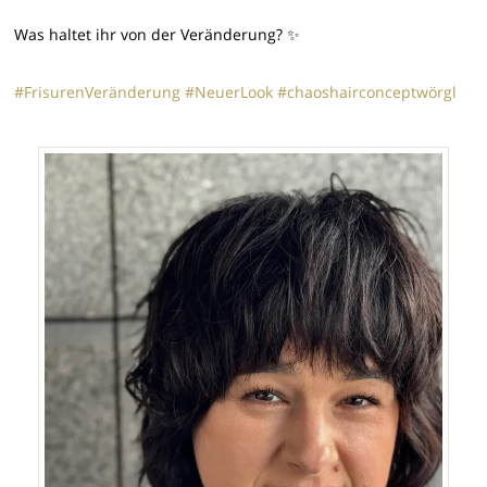
Was haltet ihr von der Veränderung? ✨
#FrisurenVeränderung
#NeuerLook
#chaoshairconceptwörgl