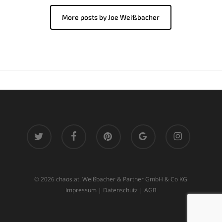
More posts by Joe Weißbacher
twitter
facebook
pinterest
google-
instagram
plus
© 2026 chaos.at. Weißbacher & Partner GmbH & Co KG
Impressum
|
Datenschutz
|
AGB