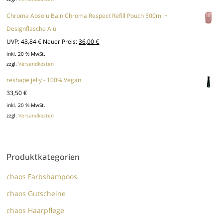
Chroma Absolu Bain Chroma Respect Refill Pouch 500ml +
Designflasche Alu
Ursprünglicher
Aktueller
UVP:
43,84
€
Neuer Preis:
36,00
€
Preis
Preis
inkl. 20 % MwSt.
zzgl.
Versandkosten
war:
ist:
43,84 €
36,00 €.
reshape jelly - 100% Vegan
33,50
€
inkl. 20 % MwSt.
zzgl.
Versandkosten
Produktkategorien
chaos Farbshampoos
chaos Gutscheine
chaos Haarpflege