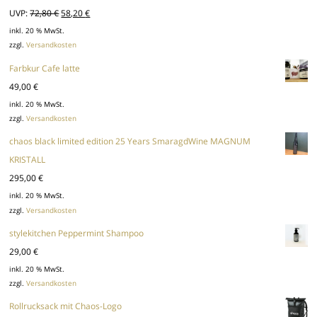
Ursprünglicher
Aktueller
UVP:
72,80
€
58,20
€
Preis
Preis
inkl. 20 % MwSt.
zzgl.
Versandkosten
war:
ist:
72,80 €
58,20 €.
Farbkur Cafe latte
49,00
€
inkl. 20 % MwSt.
zzgl.
Versandkosten
chaos black limited edition 25 Years SmaragdWine MAGNUM
KRISTALL
295,00
€
inkl. 20 % MwSt.
zzgl.
Versandkosten
stylekitchen Peppermint Shampoo
29,00
€
inkl. 20 % MwSt.
zzgl.
Versandkosten
Rollrucksack mit Chaos-Logo