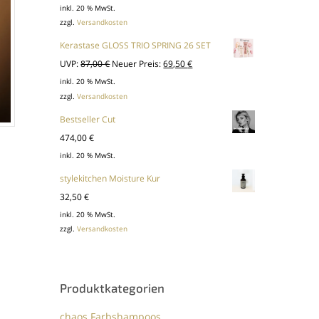
inkl. 20 % MwSt.
zzgl.
Versandkosten
Kerastase GLOSS TRIO SPRING 26 SET
Ursprünglicher
Aktueller
UVP:
87,00
€
Neuer Preis:
69,50
€
Preis
Preis
inkl. 20 % MwSt.
zzgl.
Versandkosten
war:
ist:
87,00 €
69,50 €.
Bestseller Cut
474,00
€
inkl. 20 % MwSt.
stylekitchen Moisture Kur
32,50
€
inkl. 20 % MwSt.
zzgl.
Versandkosten
Produktkategorien
chaos Farbshampoos