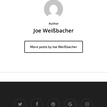
Author
Joe Weißbacher
More posts by Joe Weißbacher
twitter
facebook
pinterest
google-
instagram
plus