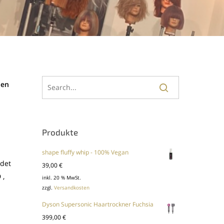
hen
Produkte
shape fluffy whip - 100% Vegan
det
39,00
€
 ,
inkl. 20 % MwSt.
zzgl.
Versandkosten
Dyson Supersonic Haartrockner Fuchsia
399,00
€