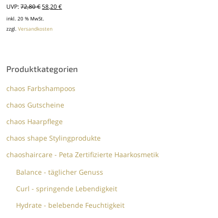
Ursprünglicher
Aktueller
UVP:
72,80
€
58,20
€
Preis
Preis
inkl. 20 % MwSt.
zzgl.
Versandkosten
war:
ist:
72,80 €
58,20 €.
Produktkategorien
chaos Farbshampoos
chaos Gutscheine
chaos Haarpflege
chaos shape Stylingprodukte
chaoshaircare - Peta Zertifizierte Haarkosmetik
Balance - täglicher Genuss
Curl - springende Lebendigkeit
Hydrate - belebende Feuchtigkeit