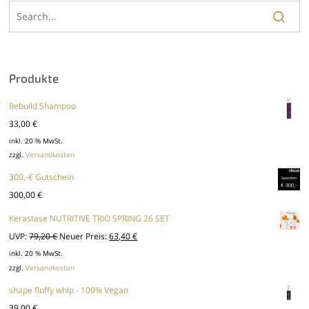
Produkte
Rebuild Shampoo
33,00
€
inkl. 20 % MwSt.
zzgl.
Versandkosten
300,-€ Gutschein
300,00
€
Kerastase NUTRITIVE TRIO SPRING 26 SET
Ursprünglicher
Aktueller
UVP:
79,20
€
Neuer Preis:
63,40
€
Preis
Preis
inkl. 20 % MwSt.
zzgl.
Versandkosten
war:
ist:
79,20 €
63,40 €.
shape fluffy whip - 100% Vegan
39,00
€