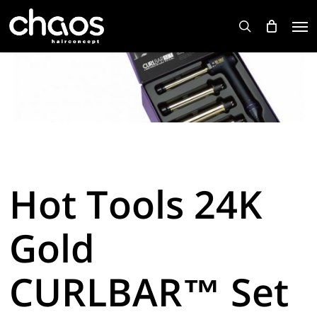
Skip
Men
to
search
main
content
Hot Tools 24K
Gold
CURLBAR™ Set