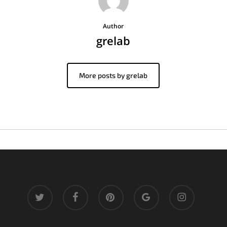
Author
grelab
More posts by grelab
twitter
facebook
pinterest
google-
instagram
plus