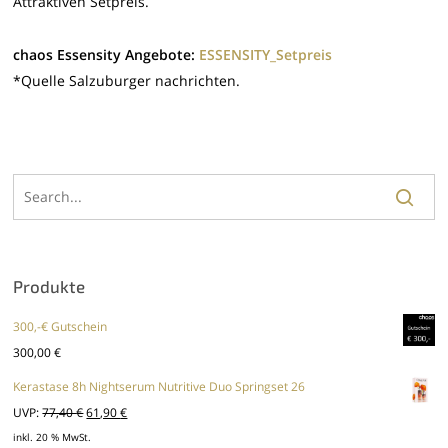
Attraktiven Setpreis.
chaos Essensity Angebote:
ESSENSITY_Setpreis
*Quelle Salzuburger nachrichten.
Produkte
300,-€ Gutschein
300,00
€
Kerastase 8h Nightserum Nutritive Duo Springset 26
Ursprünglicher
Aktueller
UVP:
77,40
€
61,90
€
Preis
Preis
inkl. 20 % MwSt.