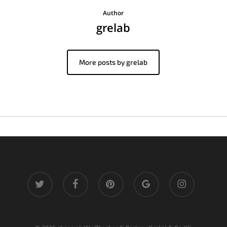
Author
grelab
More posts by grelab
twitter
facebook
pinterest
google-
instagram
plus