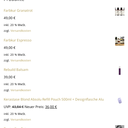
Farbkur Granatrot
49,00
€
inkl. 20 % MwSt.
zzgl.
Versandkosten
Farbkur Espresso
49,00
€
inkl. 20 % MwSt.
zzgl.
Versandkosten
Rebuild Balsam
39,00
€
inkl. 20 % MwSt.
zzgl.
Versandkosten
Kerastase Blond Absolu Refill Pouch 500ml + Designflasche Alu
Ursprünglicher
Aktueller
UVP:
43,84
€
Neuer Preis:
36,00
€
Preis
Preis
inkl. 20 % MwSt.
zzgl.
Versandkosten
war:
ist: