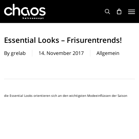
Skip
Men
to
search
main
content
Essential Looks – Frisurentrends!
By
grelab
14. November 2017
Allgemein
die Essential Looks orientieren sich an den wichtigsten Modeeinflüssen der Saison