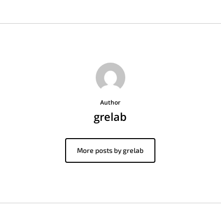
Author
grelab
More posts by grelab