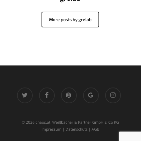
More posts by grelab
twitter
facebook
pinterest
google-
instagram
plus
© 2026 chaos.at. Weißbacher & Partner GmbH & Co KG
Impressum
|
Datenschutz
|
AGB