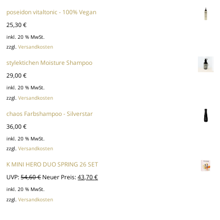
poseidon vitaltonic - 100% Vegan
25,30
€
inkl. 20 % MwSt.
zzgl.
Versandkosten
stylektichen Moisture Shampoo
29,00
€
inkl. 20 % MwSt.
zzgl.
Versandkosten
chaos Farbshampoo - Silverstar
36,00
€
inkl. 20 % MwSt.
zzgl.
Versandkosten
K MINI HERO DUO SPRING 26 SET
Ursprünglicher
Aktueller
UVP:
54,60
€
Neuer Preis:
43,70
€
Preis
Preis
inkl. 20 % MwSt.
zzgl.
Versandkosten
war:
ist:
54,60 €
43,70 €.