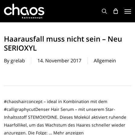
Skip
Men
to
search
main
content
Haarausfall muss nicht sein – Neu
SERIOXYL
By
grelab
14. November 2017
Allgemein
#chaoshairconcept – ideal in Kombination mit dem
#calligraphycutDenser Hair Serum – mit unserem Star-
Inhaltsstoff STEMOXYDINE. Dieses Molekül aktiviert ruhende
Haarfollikel, um das Wachstum des Haares schneller wieder
anzuregen. Die Folge: … Mehr anzeigen