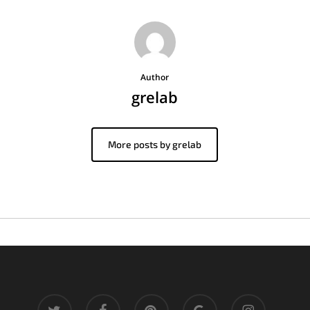
Author
grelab
More posts by grelab
twitter
facebook
pinterest
google-
instagram