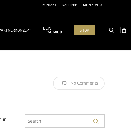
KONTAKT
KARRIERE
MEIN KONTO
DEIN
search
PARTNERKONZEPT
SHOP
TRAUMJOB
No Comments
h in