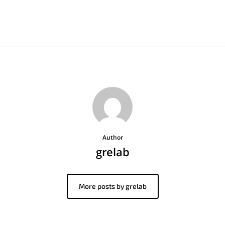
Author
grelab
More posts by grelab