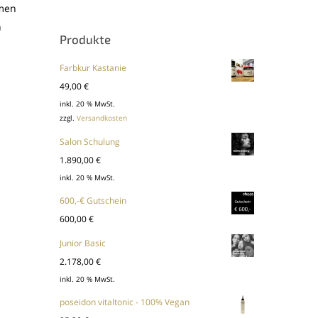
umen
n
Produkte
Farbkur Kastanie
49,00
€
inkl. 20 % MwSt.
zzgl.
Versandkosten
Salon Schulung
1.890,00
€
inkl. 20 % MwSt.
600,-€ Gutschein
600,00
€
Junior Basic
2.178,00
€
inkl. 20 % MwSt.
poseidon vitaltonic - 100% Vegan