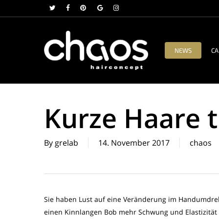
Skip
twitter
facebook
pinterest
google-
instagram
to
plus
main
content
NEWS
CA
Kurze Haare t
By
grelab
14. November 2017
chaos
Sie haben Lust auf eine Veränderung im Handumdrehen?
einen Kinnlangen Bob mehr Schwung und Elastizität 