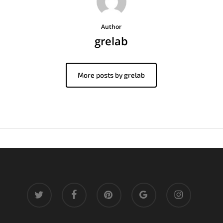
Author
grelab
More posts by grelab
twitter
facebook
pinterest
google-
instagram
plus