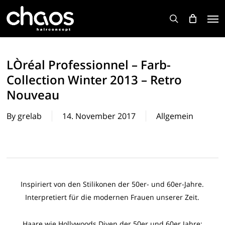
Skip
Men
to
search
main
content
LÒréal Professionnel – Farb-
Collection Winter 2013 – Retro
Nouveau
By
grelab
14. November 2017
Allgemein
Inspiriert von den Stilikonen der 50er- und 60er-Jahre.
Interpretiert für die modernen Frauen unserer Zeit.
Haare wie Hollywoods Diven der 50er und 60er Jahre: