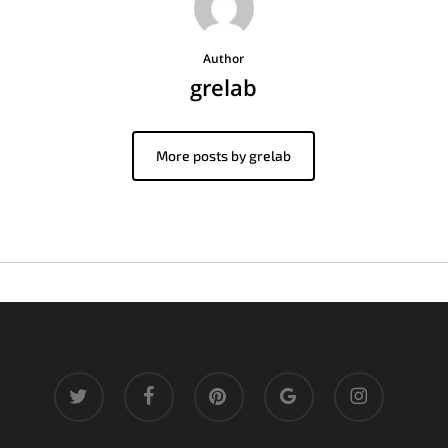
Author
grelab
More posts by grelab
twitter
facebook
pinterest
google-
instagram
plus