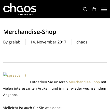
Skip
Men
to
search
main
content
Merchandise-Shop
By
grelab
14. November 2017
chaos
Entdecken Sie unseren
Merchandise-Shop
mit
vielen interessanten Artikeln und immer wieder wechselndem
Angebot.
Vielleicht ist auch für Sie was dabei!