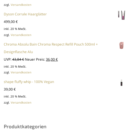
zzgl.
Versandkosten
Dyson Corrale Haarglätter
499,00
€
inkl. 20 % MwSt.
zzgl.
Versandkosten
Chroma Absolu Bain Chroma Respect Refill Pouch 500ml +
Designflasche Alu
Ursprünglicher
Aktueller
UVP:
43,84
€
Neuer Preis:
36,00
€
Preis
Preis
inkl. 20 % MwSt.
zzgl.
Versandkosten
war:
ist:
43,84 €
36,00 €.
shape fluffy whip - 100% Vegan
39,00
€
inkl. 20 % MwSt.
zzgl.
Versandkosten
Produktkategorien