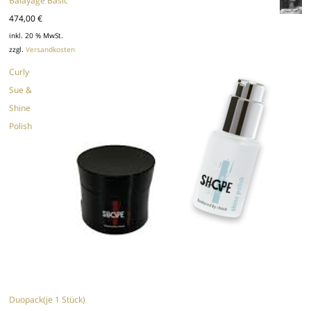
Balayage Basic
474,00
€
inkl. 20 % MwSt.
zzgl.
Versandkosten
Curly
Sue &
Shine
Polish
Duopack(je 1 Stück)