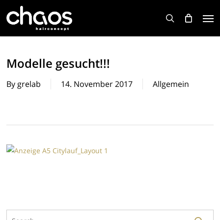
Skip
Men
to
search
main
content
Modelle gesucht!!!
By
grelab
14. November 2017
Allgemein