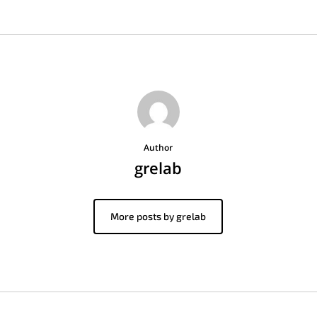
Author
grelab
More posts by grelab