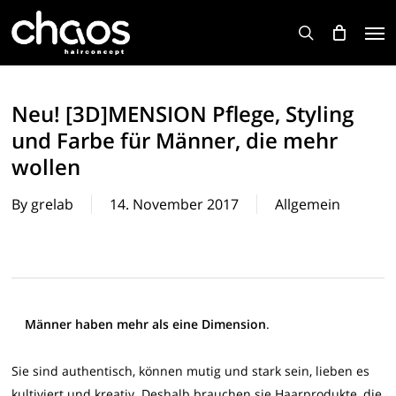
Skip
Men
to
search
main
content
Neu! [3D]MENSION Pflege, Styling
und Farbe für Männer, die mehr
wollen
By
grelab
14. November 2017
Allgemein
Männer haben mehr als eine Dimension
.
Sie sind authentisch, können mutig und stark sein, lieben es
kultiviert und kreativ. Deshalb brauchen sie Haarprodukte, die