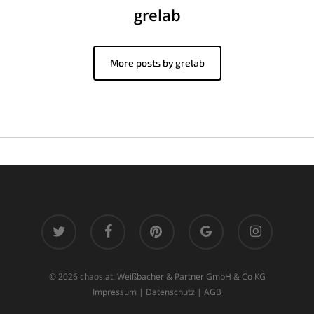
grelab
More posts by grelab
twitter
facebook
pinterest
google-
instagram
plus
© 2026 chaos.at. Weißbacher & Partner GmbH & Co KG
Impressum
|
Datenschutz
|
AGB