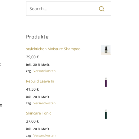
Produkte
stylektichen Moisture Shampoo
29,00
€
t
inkl. 20 % MwSt.
zzgl.
Versandkosten
Rebuild Leave In
41,50
€
inkl. 20 % MwSt.
zzgl.
Versandkosten
le
Skincare Tonic
37,00
€
inkl. 20 % MwSt.
zzgl.
Versandkosten