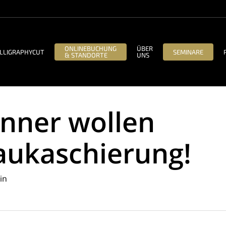
ONLINEBUCHUNG
ÜBER
LLIGRAPHYCUT
SEMINARE
& STANDORTE
UNS
nner wollen
aukaschierung!
in