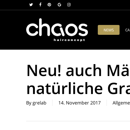
Skip
twitter
facebook
pinterest
google-
instagram
to
plus
main
content
NEWS
CA
Neu! auch Mä
natürliche Gr
By
grelab
14. November 2017
Allgeme