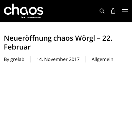
Skip
Men
to
search
main
content
Neueröffnung chaos Wörgl – 22.
Februar
By
grelab
14. November 2017
Allgemein