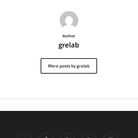
Author
grelab
More posts by grelab
twitter
facebook
pinterest
google-
instagram