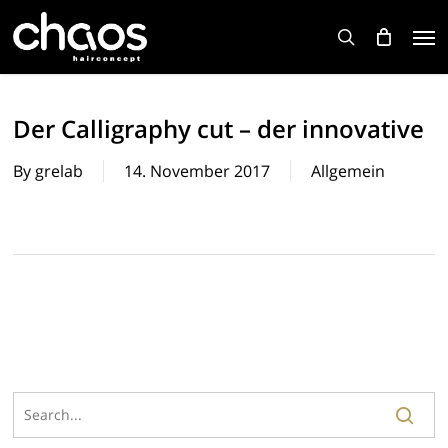
Skip
Men
to
search
main
content
Der Calligraphy cut – der innovative
By
grelab
14. November 2017
Allgemein