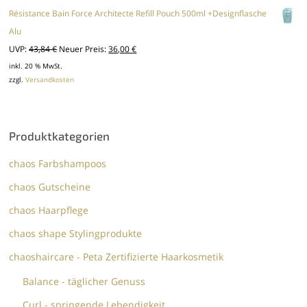
Résistance Bain Force Architecte Refill Pouch 500ml +Designflasche
Alu
Ursprünglicher
Aktueller
UVP:
43,84
€
Neuer Preis:
36,00
€
Preis
Preis
inkl. 20 % MwSt.
zzgl.
Versandkosten
war:
ist:
43,84 €
36,00 €.
Produktkategorien
chaos Farbshampoos
chaos Gutscheine
chaos Haarpflege
chaos shape Stylingprodukte
chaoshaircare - Peta Zertifizierte Haarkosmetik
Balance - täglicher Genuss
Curl - springende Lebendigkeit