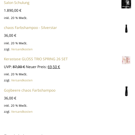
Salon Schulung
1.890,00
€
inkl. 20 % MwSt.
chaos Farbshampoo - Silverstar
36,00
€
inkl. 20 % MwSt.
zzgl.
Versandkosten
Kerastase GLOSS TRIO SPRING 26 SET
Ursprünglicher
Aktueller
UVP:
87,00
€
Neuer Preis:
69,50
€
Preis
Preis
inkl. 20 % MwSt.
zzgl.
Versandkosten
war:
ist:
87,00 €
69,50 €.
Gojibeere chaos Farbshampoo
36,00
€
inkl. 20 % MwSt.
zzgl.
Versandkosten