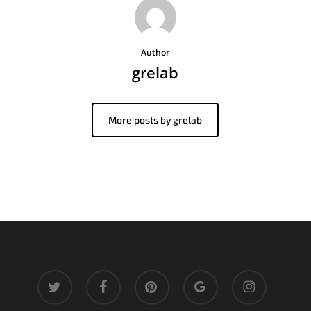
Author
grelab
More posts by grelab
twitter
facebook
pinterest
google-
instagram
plus