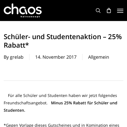
Skip
Men
to
search
main
content
Schüler- und Studentenaktion – 25%
Rabatt*
By
grelab
14. November 2017
Allgemein
Für alle Schüler und Studenten haben wir jetzt folgendes
Freundschaftsangebot.
Minus 25% Rabatt für Schüler und
Studenten.
*Gegen Vorlage dieses Gutscheines und in Komination eines