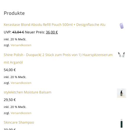
Produkte
Kerastase Blond Absolu Refill Pouch 500ml + Designflasche Alu
Ursprünglicher
Aktueller
UVP:
43,84
€
Neuer Preis:
36,00
€
Preis
Preis
inkl. 20 % MwSt.
zzgl.
Versandkosten
war:
ist:
43,84 €
36,00 €.
Shine Polish - Duopack( 2 Stück zum Preis von 1) Haarspitzenserum
mit Arganöl
54,00
€
inkl. 20 % MwSt.
zzgl.
Versandkosten
stylekitchen Moisture Balsam
29,50
€
inkl. 20 % MwSt.
zzgl.
Versandkosten
Skincare Shampoo
33,00
€