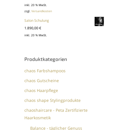
Preis
Preis
inkl. 20 % MwSt.
zzgl.
Versandkosten
war:
ist:
77,40 €
61,90 €.
Salon Schulung
1.890,00
€
inkl. 20 % MwSt.
Produktkategorien
chaos Farbshampoos
chaos Gutscheine
chaos Haarpflege
chaos shape Stylingprodukte
chaoshaircare - Peta Zertifizierte
Haarkosmetik
Balance - täglicher Genuss