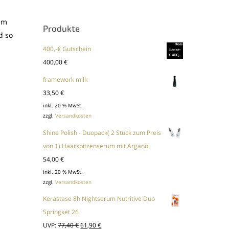
 Im
Produkte
d so
400,-€ Gutschein
400,00
€
framework milk
33,50
€
inkl. 20 % MwSt.
zzgl.
Versandkosten
Shine Polish - Duopack( 2 Stück zum Preis
von 1) Haarspitzenserum mit Arganöl
54,00
€
inkl. 20 % MwSt.
zzgl.
Versandkosten
Kerastase 8h Nightserum Nutritive Duo
Springset 26
Ursprünglicher
Aktueller
UVP:
77,40
€
61,90
€