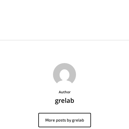
Author
grelab
More posts by grelab