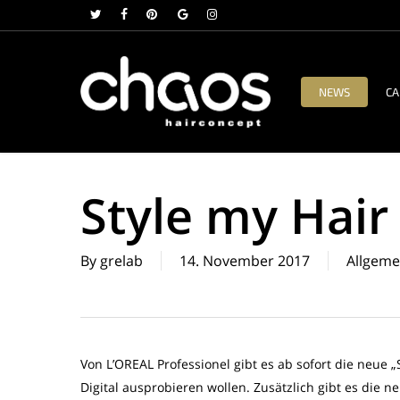
Skip
twitter
facebook
pinterest
google-
instagram
to
plus
main
content
NEWS
CA
Style my Hair
By
grelab
14. November 2017
Allgeme
Von L’OREAL Professionel gibt es ab sofort die neue „
Digital ausprobieren wollen. Zusätzlich gibt es die 