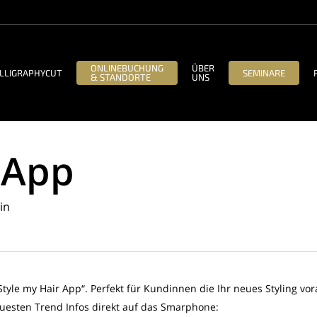
ONLINEBUCHUNG
ÜBER
LLIGRAPHYCUT
SEMINARE
& STANDORTE
UNS
 App
in
Style my Hair App“. Perfekt für Kundinnen die Ihr neues Styling vo
neuesten Trend Infos direkt auf das Smarphone: