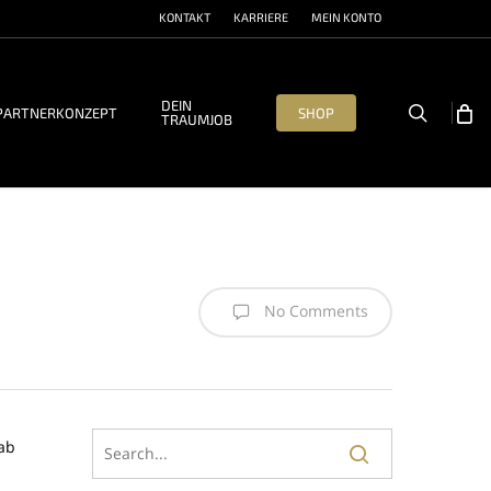
KONTAKT
KARRIERE
MEIN KONTO
DEIN
search
PARTNERKONZEPT
SHOP
TRAUMJOB
No Comments
rab