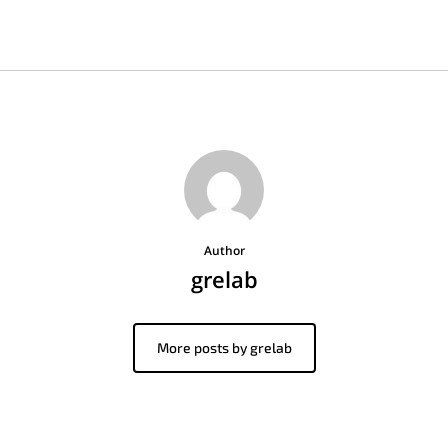
Author
grelab
More posts by grelab