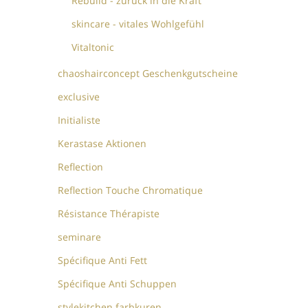
Rebuild - zurück in die Kraft
skincare - vitales Wohlgefühl
Vitaltonic
chaoshairconcept Geschenkgutscheine
exclusive
Initialiste
Kerastase Aktionen
Reflection
Reflection Touche Chromatique
Résistance Thérapiste
seminare
Spécifique Anti Fett
Spécifique Anti Schuppen
stylekitchen farbkuren