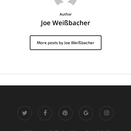
Author
Joe Weißbacher
More posts by Joe Weißbacher
twitter
facebook
pinterest
google-
instagram
plus