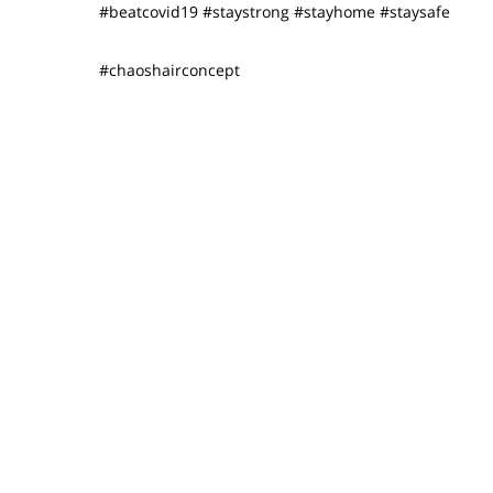
#beatcovid19 #staystrong #stayhome #staysafe
#chaoshairconcept