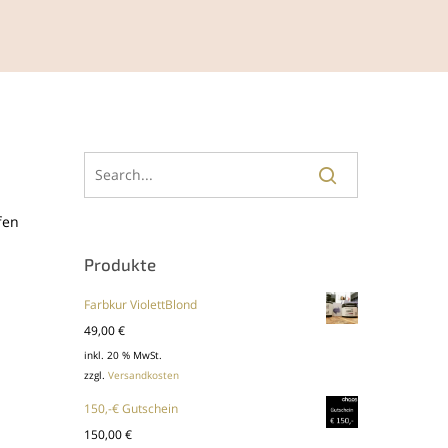
fen
Produkte
Farbkur ViolettBlond
49,00
€
inkl. 20 % MwSt.
zzgl.
Versandkosten
150,-€ Gutschein
150,00
€