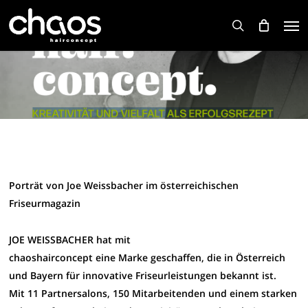
Skip
Men
to
search
main
content
Porträt von Joe Weissbacher im österreichischen
Friseurmagazin
JOE WEISSBACHER hat mit
chaoshairconcept eine Marke geschaffen, d
ie in Österreich
und Bayern für innovative
Friseurleistungen bekannt ist.
Mit 11 Partnersalons, 150 Mitarbeitenden
und einem starken