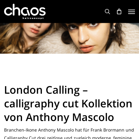
Skip
Men
to
search
main
content
London Calling –
calligraphy cut Kollektion
von Anthony Mascolo
Branchen-Ikone Anthony Mascolo hat für Frank Brormann und
Calligraphy Cut drei zeitlose und zugleich moderne, feminine