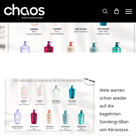
Skip
Men
to
search
main
content
Viele warten
schon wieder
auf die
begehrten
Sondergrößen
von Kèrastase.