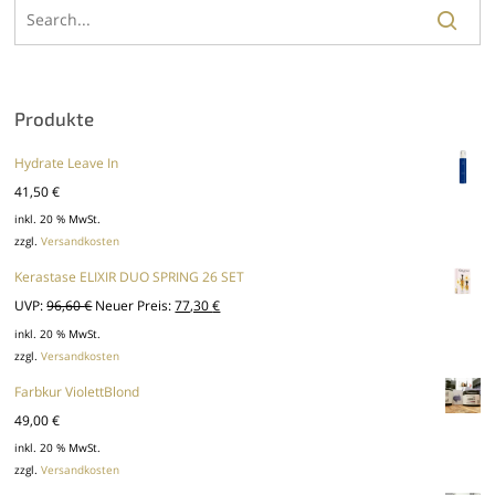
Produkte
Hydrate Leave In
41,50
€
inkl. 20 % MwSt.
zzgl.
Versandkosten
Kerastase ELIXIR DUO SPRING 26 SET
Ursprünglicher
Aktueller
UVP:
96,60
€
Neuer Preis:
77,30
€
Preis
Preis
inkl. 20 % MwSt.
zzgl.
Versandkosten
war:
ist:
96,60 €
77,30 €.
Farbkur ViolettBlond
49,00
€
inkl. 20 % MwSt.
zzgl.
Versandkosten