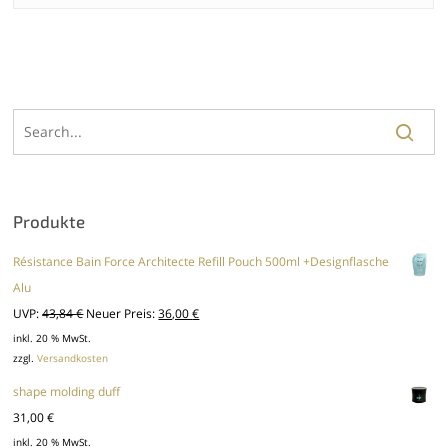
Produkte
Résistance Bain Force Architecte Refill Pouch 500ml +Designflasche
Alu
Ursprünglicher
Aktueller
UVP:
43,84
€
Neuer Preis:
36,00
€
Preis
Preis
inkl. 20 % MwSt.
zzgl.
Versandkosten
war:
ist:
43,84 €
36,00 €.
shape molding duff
31,00
€
inkl. 20 % MwSt.