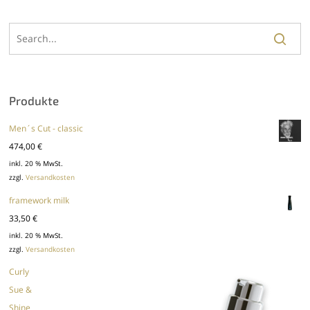
Produkte
Men´s Cut - classic
474,00
€
inkl. 20 % MwSt.
zzgl.
Versandkosten
framework milk
33,50
€
inkl. 20 % MwSt.
zzgl.
Versandkosten
Curly
Sue &
Shine