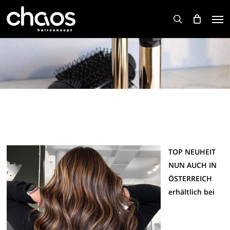
Skip
Men
to
search
main
content
TOP NEUHEIT
NUN AUCH IN
ÖSTERREICH
erhältlich bei