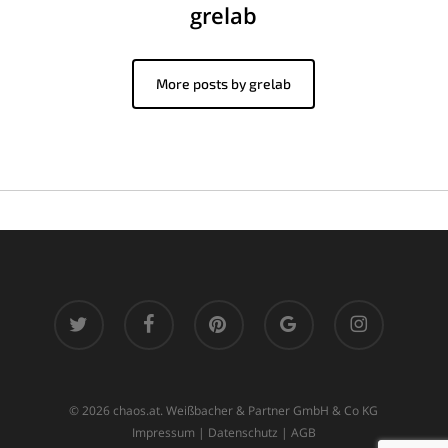
grelab
More posts by grelab
twitter
facebook
pinterest
google-
instagram
plus
© 2026 chaos.at. Weißbacher & Partner GmbH & Co KG
Impressum
|
Datenschutz
|
AGB