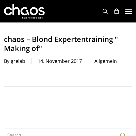
Skip
Men
to
search
main
content
chaos – Blond Expertentraining "
Making of"
By
grelab
14. November 2017
Allgemein