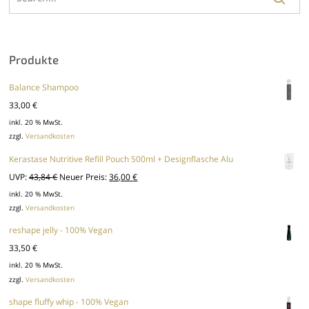
Produkte
Balance Shampoo
33,00
€
inkl. 20 % MwSt.
zzgl.
Versandkosten
Kerastase Nutritive Refill Pouch 500ml + Designflasche Alu
Ursprünglicher
Aktueller
UVP:
43,84
€
Neuer Preis:
36,00
€
Preis
Preis
inkl. 20 % MwSt.
zzgl.
Versandkosten
war:
ist:
43,84 €
36,00 €.
reshape jelly - 100% Vegan
33,50
€
inkl. 20 % MwSt.
zzgl.
Versandkosten
shape fluffy whip - 100% Vegan