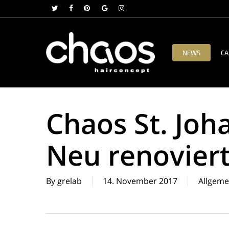
Skip
twitter
facebook
pinterest
google-
instagram
to
plus
main
content
NEWS
CA
Chaos St. Joh
Neu renoviert
By
grelab
14. November 2017
Allgeme