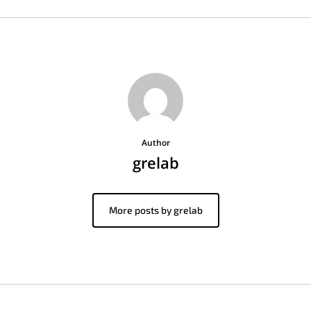
Author
grelab
More posts by grelab