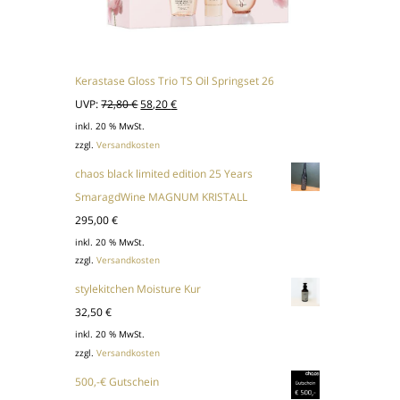
Kerastase Gloss Trio TS Oil Springset 26
Ursprünglicher
Aktueller
UVP:
72,80
€
58,20
€
Preis
Preis
inkl. 20 % MwSt.
zzgl.
Versandkosten
war:
ist:
72,80 €
58,20 €.
chaos black limited edition 25 Years
SmaragdWine MAGNUM KRISTALL
295,00
€
inkl. 20 % MwSt.
zzgl.
Versandkosten
stylekitchen Moisture Kur
32,50
€
inkl. 20 % MwSt.
zzgl.
Versandkosten
500,-€ Gutschein