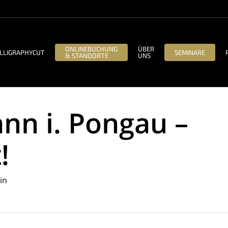
ONLINEBUCHUNG
ÜBER
LLIGRAPHYCUT
SEMINARE
& STANDORTE
UNS
ann i. Pongau –
!
in