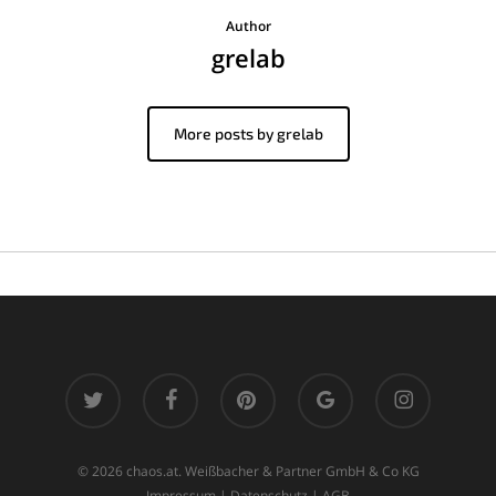
Author
grelab
More posts by grelab
twitter
facebook
pinterest
google-
instagram
plus
© 2026 chaos.at. Weißbacher & Partner GmbH & Co KG
Impressum
|
Datenschutz
|
AGB