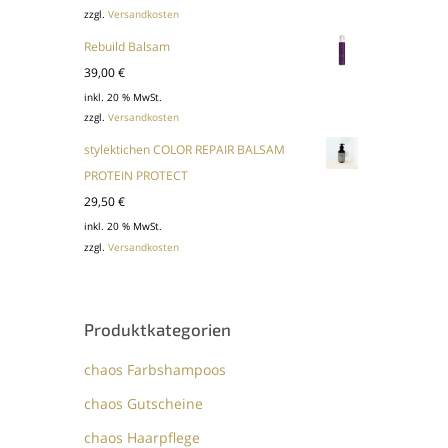
zzgl.
Versandkosten
war:
ist:
43,84 €
36,00 €.
Rebuild Balsam
39,00
€
inkl. 20 % MwSt.
zzgl.
Versandkosten
stylektichen COLOR REPAIR BALSAM
PROTEIN PROTECT
29,50
€
inkl. 20 % MwSt.
zzgl.
Versandkosten
Produktkategorien
chaos Farbshampoos
chaos Gutscheine
chaos Haarpflege