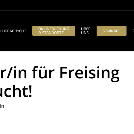
ONLINEBUCHUNG
ÜBER
LLIGRAPHYCUT
SEMINARE
& STANDORTE
UNS
/in für Freising
cht!
in