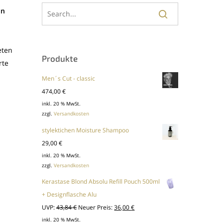
in
eten
Produkte
rte
Men´s Cut - classic
474,00
€
inkl. 20 % MwSt.
zzgl.
Versandkosten
stylektichen Moisture Shampoo
29,00
€
inkl. 20 % MwSt.
zzgl.
Versandkosten
Kerastase Blond Absolu Refill Pouch 500ml
+ Designflasche Alu
Ursprünglicher
Aktueller
UVP:
43,84
€
Neuer Preis:
36,00
€
Preis
Preis
inkl. 20 % MwSt.