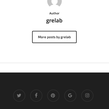
Author
grelab
More posts by grelab
twitter
facebook
pinterest
google-
instagram
plus