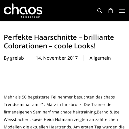
Skip
Men
to
search
main
content
Perfekte Haarschnitte – brilliante
Colorationen – coole Looks!
By
grelab
14. November 2017
Allgemein
Mehr als 50 begeisterte Teilnehmer besuchten das chaos
Trendseminar am 21. März in Innsbruck. Die Trainer der
firmeneigenen Seminarfirma chaos hairtraining,Bernd & Joe
Weissbacher , sowie Heidi Hofmann zeigten an zahlreichen
Modellen die aktuellen Haartrends. Am ersten Tag wurden die