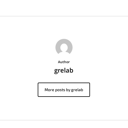
Author
grelab
More posts by grelab