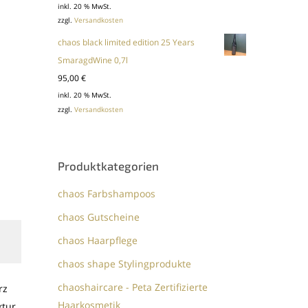
inkl. 20 % MwSt.
zzgl.
Versandkosten
chaos black limited edition 25 Years
SmaragdWine 0,7l
95,00
€
inkl. 20 % MwSt.
zzgl.
Versandkosten
Produktkategorien
chaos Farbshampoos
chaos Gutscheine
chaos Haarpflege
chaos shape Stylingprodukte
chaoshaircare - Peta Zertifizierte
rz
Haarkosmetik
ktur