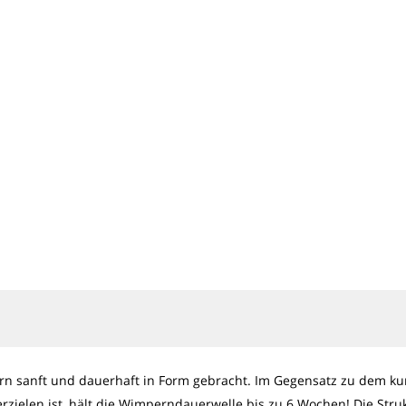
n sanft und dauerhaft in Form gebracht. Im Gegensatz zu dem ku
rzielen ist, hält die Wimperndauerwelle bis zu 6 Wochen! Die Stru