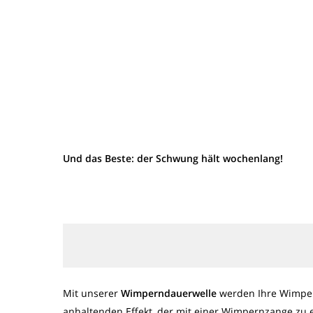
Und das Beste: der Schwung hält wochenlang!
Mit unserer
Wimperndauerwelle
werden Ihre Wimper
anhaltenden Effekt, der mit einer Wimpernzange zu e