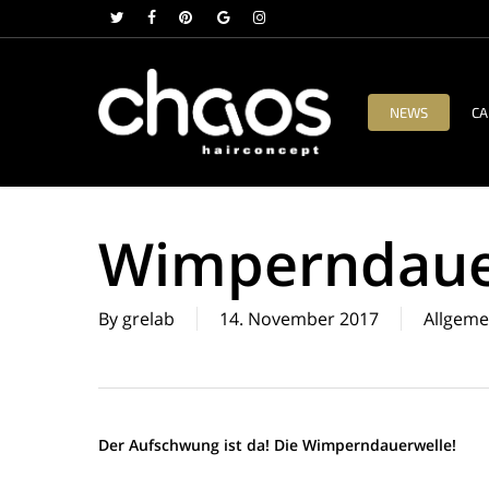
Skip
twitter
facebook
pinterest
google-
instagram
to
plus
main
content
NEWS
CA
Wimperndaue
By
grelab
14. November 2017
Allgeme
Der Aufschwung ist da! Die Wimperndauerwelle!