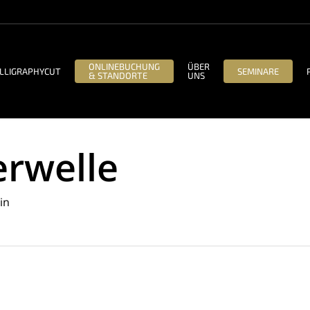
ONLINEBUCHUNG
ÜBER
LLIGRAPHYCUT
SEMINARE
& STANDORTE
UNS
rwelle
in