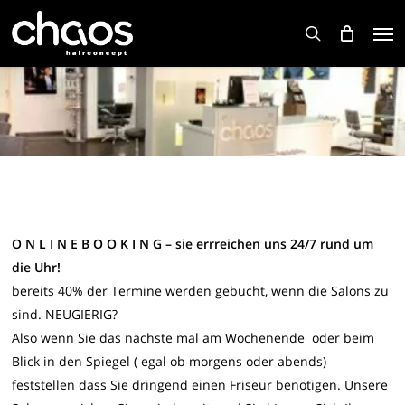
Skip
Men
to
search
main
content
O N L I N E B O O K I N G – sie errreichen uns 24/7 rund um
die Uhr!
bereits 40% der Termine werden gebucht, wenn die Salons zu
sind. NEUGIERIG?
Also wenn Sie das nächste mal am Wochenende oder beim
Blick in den Spiegel ( egal ob morgens oder abends)
feststellen dass Sie dringend einen Friseur benötigen. Unsere