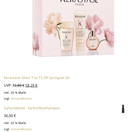
Kerastase Gloss Trio TS Oil Springset 26
Ursprünglicher
Aktueller
UVP:
72,80
€
58,20
€
Preis
Preis
inkl. 20 % MwSt.
zzgl.
Versandkosten
war:
ist:
72,80 €
58,20 €.
Saharablond - Farbreflexshampoo
36,00
€
inkl. 20 % MwSt.
zzgl.
Versandkosten