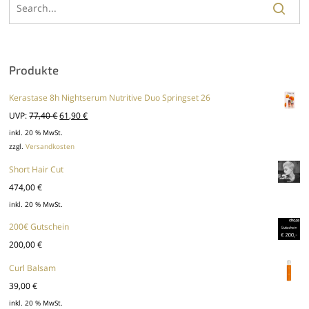
Produkte
Kerastase 8h Nightserum Nutritive Duo Springset 26
Ursprünglicher
Aktueller
UVP:
77,40
€
61,90
€
Preis
Preis
inkl. 20 % MwSt.
zzgl.
Versandkosten
war:
ist:
77,40 €
61,90 €.
Short Hair Cut
474,00
€
inkl. 20 % MwSt.
200€ Gutschein
200,00
€
Curl Balsam
39,00
€
inkl. 20 % MwSt.