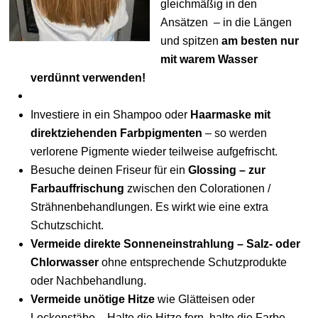
gleichmäßig in den
Ansätzen – in die Längen
und spitzen
am besten nur
mit warem Wasser
verdünnt verwenden!
Investiere in ein Shampoo oder
Haarmaske mit
direktziehenden Farbpigmenten
– so werden
verlorene Pigmente wieder teilweise aufgefrischt.
Besuche deinen Friseur für ein
Glossing – zur
Farbauffrischung
zwischen den Colorationen /
Strähnenbehandlungen. Es wirkt wie eine extra
Schutzschicht.
Vermeide direkte Sonneneinstrahlung – Salz- oder
Chlorwasser
ohne entsprechende Schutzprodukte
oder Nachbehandlung.
Vermeide unötige Hitze
wie Glätteisen oder
Lockenstäbe – Halte die Hitze fern, halte die Farbe