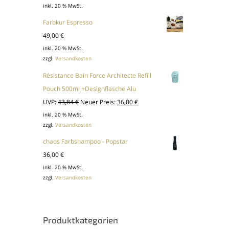
inkl. 20 % MwSt.
Farbkur Espresso
49,00
€
inkl. 20 % MwSt.
zzgl.
Versandkosten
Résistance Bain Force Architecte Refill
Pouch 500ml +Designflasche Alu
Ursprünglicher
Aktueller
UVP:
43,84
€
Neuer Preis:
36,00
€
Preis
Preis
inkl. 20 % MwSt.
zzgl.
Versandkosten
war:
ist:
43,84 €
36,00 €.
chaos Farbshampoo - Popstar
36,00
€
inkl. 20 % MwSt.
zzgl.
Versandkosten
Produktkategorien