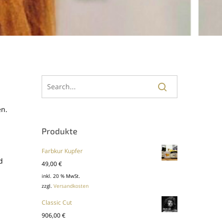
en.
Produkte
Farbkur Kupfer
d
49,00
€
inkl. 20 % MwSt.
zzgl.
Versandkosten
Classic Cut
906,00
€