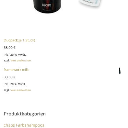
Duopack(je 1 Stück)
58,00
€
inkl. 20 % MwSt.
zzgl.
Versandkosten
framework milk
33,50
€
inkl. 20 % MwSt.
zzgl.
Versandkosten
Produktkategorien
chaos Farbshampoos