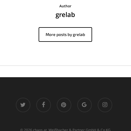
Author
grelab
More posts by grelab
twitter
facebook
pinterest
google-
instagram
plus
© 2026 chaos.at. Weißbacher & Partner GmbH & Co KG