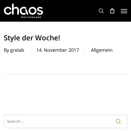
Skip
Men
to
search
main
content
Style der Woche!
By
grelab
14. November 2017
Allgemein