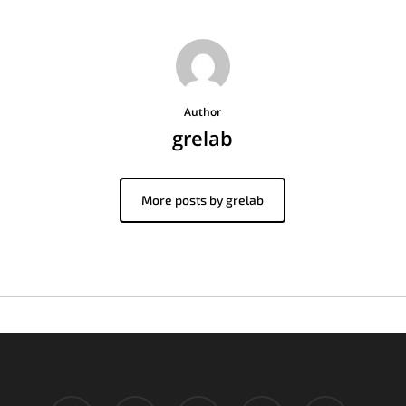
Author
grelab
More posts by grelab
twitter
facebook
pinterest
google-
instagram